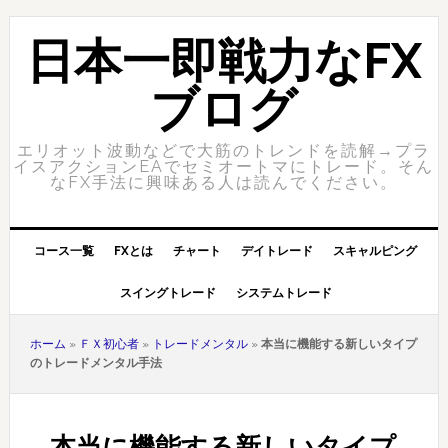
Skip
Skip
to
to
日本一即戦力なFX
primary
content
navigation
ブログ
エリオット波動などで大筋のトレンドを読解→プラ
イスアクションEAでセミオートマにトレード。そん
なFX手法に興味ある人は読んでください。
コース一覧
FXとは
チャート
デイトレード
スキャルピング
スイングトレード
システムトレード
ホーム
»
ＦＸ初心者
»
トレードメンタル
»
本当に機能する新しいタイプ
のトレードメンタル手法
本当に機能する新しいタイプ