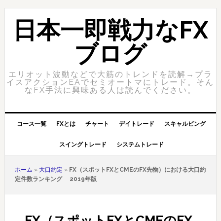
Skip
Skip
to
to
日本一即戦力なFX
primary
content
navigation
ブログ
エリオット波動などで大筋のトレンドを読解→プラ
イスアクションEAでセミオートマにトレード。そん
なFX手法に興味ある人は読んでください。
コース一覧
FXとは
チャート
デイトレード
スキャルピング
スイングトレード
システムトレード
ホーム
»
大口約定
»
FX（スポットFXとCMEのFX先物）における大口約
定件数ランキング 2019年版
FX（スポットFXとCMEのFX