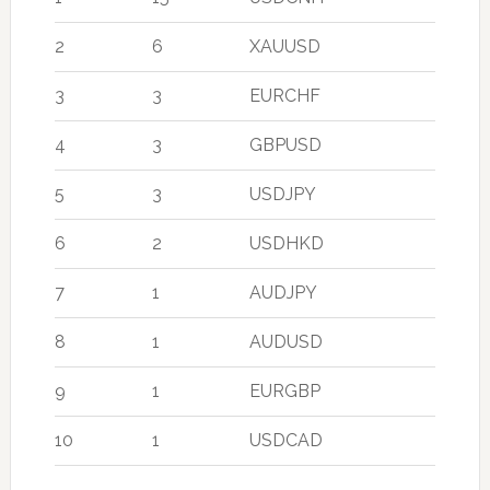
2
6
XAUUSD
3
3
EURCHF
4
3
GBPUSD
5
3
USDJPY
6
2
USDHKD
7
1
AUDJPY
8
1
AUDUSD
9
1
EURGBP
10
1
USDCAD