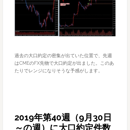
過去の大口約定の密集が出ていた位置で、先週
はCMEのFX先物で大口約定が出ました。このあ
たりでレンジになりそうな予感がします。
2019年第40週（9月30日
～の週）に大口約定件数