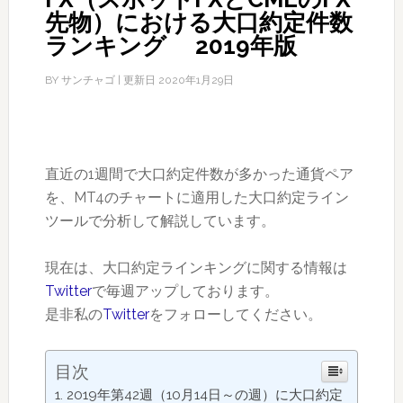
先物）における大口約定件数
ランキング 2019年版
BY
サンチャゴ
| 更新日
2020年1月29日
直近の1週間で大口約定件数が多かった通貨ペア
を、MT4のチャートに適用した大口約定ライン
ツールで分析して解説しています。
現在は、大口約定ラインキングに関する情報は
Twitter
で毎週アップしております。
是非私の
Twitter
をフォローしてください。
目次
2019年第42週（10月14日～の週）に大口約定