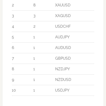
2
8
XAUUSD
3
3
XAGUSD
4
2
USDCHF
5
1
AUDJPY
6
1
AUDUSD
7
1
GBPUSD
8
1
NZDJPY
9
1
NZDUSD
10
1
USDJPY