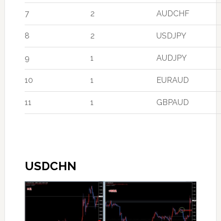
7
2
AUDCHF
8
2
USDJPY
9
1
AUDJPY
10
1
EURAUD
11
1
GBPAUD
USDCHN