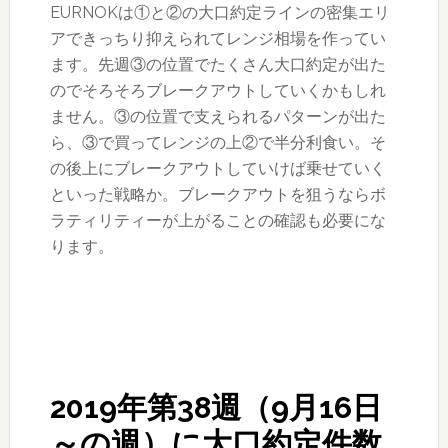
EURNOKは①と②の大口約定ラインの密集エリ
アできっちり抑えられてレンジ相場を作ってい
ます。先週③の位置でたくさん大口約定が出た
のでそろそろブレークアウトしていくかもしれ
ません。③の位置で支えられるパターンが出た
ら、③で買ってレンジの上②で半分利食い。そ
の後上にブレークアウトしていけば乗せていく
といった戦略か。ブレークアウトを狙うならボ
ラティリティーが上がることの確認も必要にな
ります。
2019年第38週（9月16日
～の週）に大口約定件数