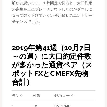
解だと思います。１時間足で見ると、大口約定
の密集を上にブレークアウトしたのがダマしに
なって強く下げていく部分が最初のエントリー
チャンスでした。
2019年第41週（10月7日
～の週）に大口約定件数
が多かった通貨ペア（ス
ポットFXとCMEFX先物
合計）
ランク
件数
銘柄コード
1
15
USDCNH