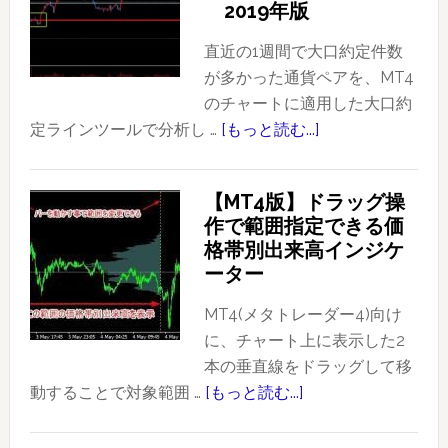
2019年版
ク
シ
直近の1週間で大口約定件数
ョ
が多かった通貨ペアを、MT4
ン
のチャートに適用した大口約
を
定ラインツールで分析し …
[もっと読む...]
about
使
FX（ス
っ
ポ
【MT4版】ドラッグ操
た
ッ
作で範囲指定できる価
ト
ト
格帯別出来高インジケ
レ
FX
ーター
ー
と
ド
CME
MT4(メタトレーダー4)向け
事
の
に、チャート上に表示した2
例
FX
本の垂直線をドラッグして移
（ド
先
動することで対象範囲 …
[もっと読む...]
about
ル
物）
【MT4
円：
に
版】