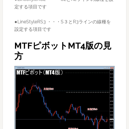
定する項目です
●LineStyleRS3 ・・・S３とR3ラインの線種を
設定する項目です
MTFピボットMT4版の見
方