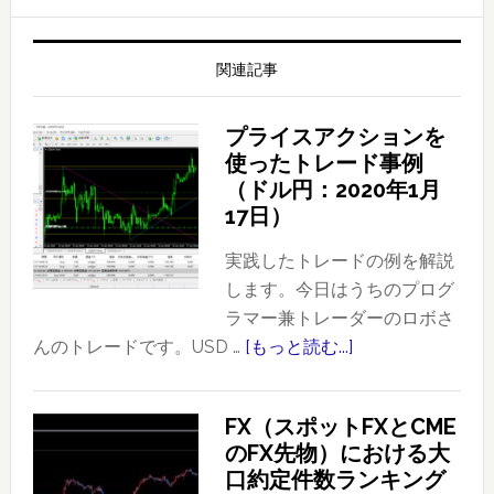
関連記事
プライスアクションを
使ったトレード事例
（ドル円：2020年1月
17日）
実践したトレードの例を解説
します。今日はうちのプログ
ラマー兼トレーダーのロボさ
んのトレードです。USD …
[もっと読む...]
about
プ
ラ
FX（スポットFXとCME
イ
のFX先物）における大
ス
口約定件数ランキング
ア