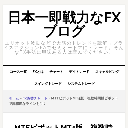
Skip
Skip
to
to
日本一即戦力なFX
primary
content
navigation
ブログ
エリオット波動などで大筋のトレンドを読解→プラ
イスアクションEAでセミオートマにトレード。そん
なFX手法に興味ある人は読んでください。
コース一覧
FXとは
チャート
デイトレード
スキャルピング
スイングトレード
システムトレード
ホーム
»
FX為替チャート
»
MTFピボットMT4版 複数時間軸ピボット
で高精度なラインを引く
MTFピボットMT4版 複数時