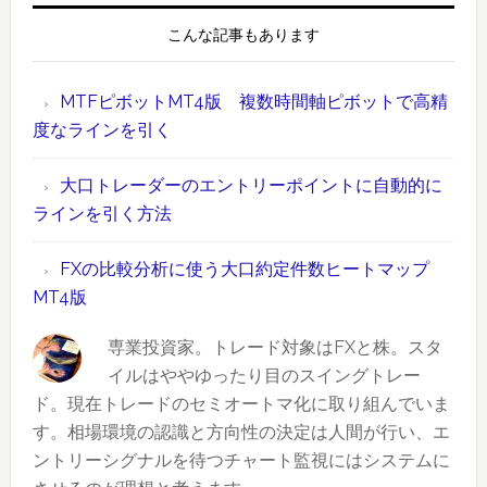
2020
お
ド
こんな記事もあります
年
け
ラ
1
る
ッ
MTFピボットMT4版 複数時間軸ピボットで高精
月
大
グ
度なラインを引く
17
口
操
日）
約
作
大口トレーダーのエントリーポイントに自動的に
定
で
ラインを引く方法
件
範
数
囲
FXの比較分析に使う大口約定件数ヒートマップ
ラ
指
MT4版
ン
定
キ
で
専業投資家。トレード対象はFXと株。スタ
ン
き
イルはややゆったり目のスイングトレー
グ
る
ド。現在トレードのセミオートマ化に取り組んでいま
価
す。相場環境の認識と方向性の決定は人間が行い、エ
2019
格
ントリーシグナルを待つチャート監視にはシステムに
年
帯