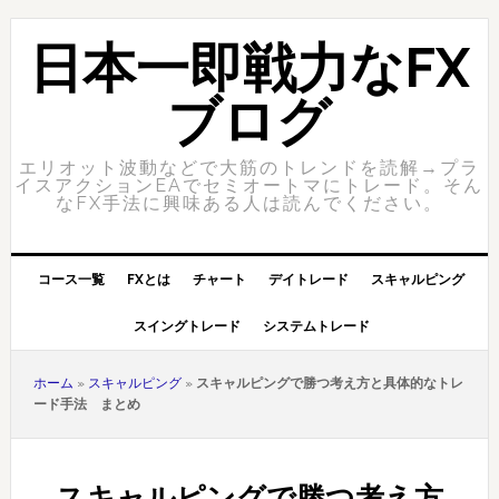
Skip
Skip
to
to
日本一即戦力なFX
primary
content
navigation
ブログ
エリオット波動などで大筋のトレンドを読解→プラ
イスアクションEAでセミオートマにトレード。そん
なFX手法に興味ある人は読んでください。
コース一覧
FXとは
チャート
デイトレード
スキャルピング
スイングトレード
システムトレード
ホーム
»
スキャルピング
»
スキャルピングで勝つ考え方と具体的なトレ
ード手法 まとめ
スキャルピングで勝つ考え方