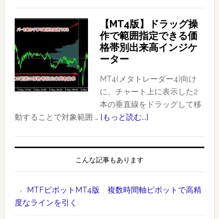
FX（ス
っ
ポ
【MT4版】ドラッグ操
た
ッ
作で範囲指定できる価
ト
ト
格帯別出来高インジケ
レ
FX
ーター
ー
と
ド
CME
MT4(メタトレーダー4)向け
事
の
に、チャート上に表示した2
例
FX
本の垂直線をドラッグして移
（ド
先
動することで対象範囲 …
[もっと読む...]
about
ル
物）
【MT4
円：
に
版】
2020
お
ド
こんな記事もあります
年
け
ラ
1
る
ッ
MTFピボットMT4版 複数時間軸ピボットで高精
月
大
グ
度なラインを引く
17
口
操
日）
約
作