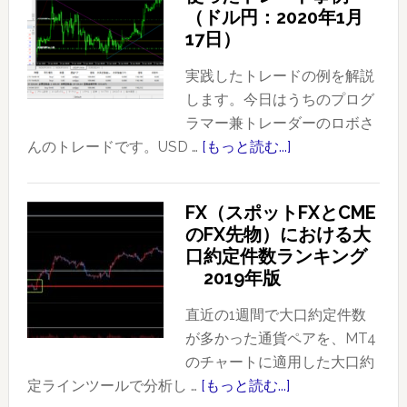
（ドル円：2020年1月
17日）
実践したトレードの例を解説
します。今日はうちのプログ
ラマー兼トレーダーのロボさ
んのトレードです。USD …
[もっと読む...]
about
プ
ラ
FX（スポットFXとCME
イ
のFX先物）における大
ス
口約定件数ランキング
ア
2019年版
ク
シ
直近の1週間で大口約定件数
ョ
が多かった通貨ペアを、MT4
ン
のチャートに適用した大口約
を
定ラインツールで分析し …
[もっと読む...]
about
使