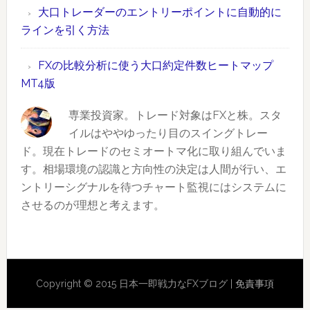
大口トレーダーのエントリーポイントに自動的に
定
で
ラインを引く方法
件
範
数
囲
FXの比較分析に使う大口約定件数ヒートマップ
ラ
指
MT4版
ン
定
キ
で
専業投資家。トレード対象はFXと株。スタ
ン
き
イルはややゆったり目のスイングトレー
グ
る
ド。現在トレードのセミオートマ化に取り組んでいま
価
す。相場環境の認識と方向性の決定は人間が行い、エ
2019
格
ントリーシグナルを待つチャート監視にはシステムに
年
帯
させるのが理想と考えます。
版
別
出
来
Reader
高
Copyright © 2015 日本一即戦力なFXブログ |
免責事項
イ
Interactions
ン