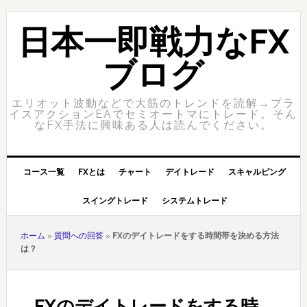
Skip
Skip
to
to
日本一即戦力なFX
primary
content
navigation
ブログ
エリオット波動などで大筋のトレンドを読解→プラ
イスアクションEAでセミオートマにトレード。そん
なFX手法に興味ある人は読んでください。
コース一覧
FXとは
チャート
デイトレード
スキャルピング
スイングトレード
システムトレード
ホーム
»
質問への回答
»
FXのデイトレードをする時間帯を決める方法
は？
FXのデイトレードをする時