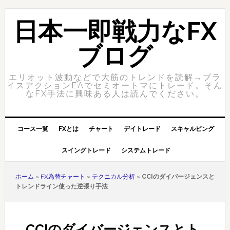
Skip
Skip
to
to
日本一即戦力なFX
primary
content
navigation
ブログ
エリオット波動などで大筋のトレンドを読解→プラ
イスアクションEAでセミオートマにトレード。そん
なFX手法に興味ある人は読んでください。
コース一覧
FXとは
チャート
デイトレード
スキャルピング
スイングトレード
システムトレード
ホーム
»
FX為替チャート
»
テクニカル分析
»
CCIのダイバージェンスと
トレンドライン使った逆張り手法
CCIのダイバージェンスとト