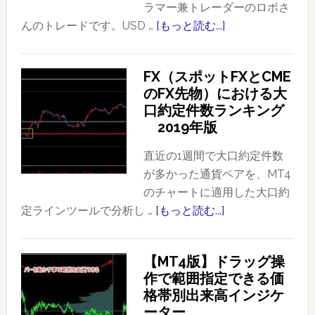
ラマー兼トレーダーのロボさ
んのトレードです。USD …
[もっと読む...]
about
プ
ラ
FX（スポットFXとCME
イ
のFX先物）における大
ス
口約定件数ランキング
ア
2019年版
ク
シ
直近の1週間で大口約定件数
ョ
が多かった通貨ペアを、MT4
ン
のチャートに適用した大口約
を
定ラインツールで分析し …
[もっと読む...]
about
使
FX（ス
っ
ポ
【MT4版】ドラッグ操
た
ッ
作で範囲指定できる価
ト
ト
格帯別出来高インジケ
レ
FX
ーター