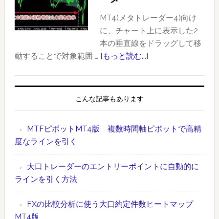
ー
と
ド
CME
MT4(メタトレーダー4)向け
事
の
に、チャート上に表示した2
例
FX
本の垂直線をドラッグして移
（ド
先
動することで対象範囲 …
[もっと読む...]
about
ル
物）
【MT4
円：
に
版】
2020
お
ド
こんな記事もあります
年
け
ラ
1
る
ッ
MTFピボットMT4版 複数時間軸ピボットで高精
月
大
グ
度なラインを引く
17
口
操
日）
約
作
大口トレーダーのエントリーポイントに自動的に
定
で
ラインを引く方法
件
範
数
囲
FXの比較分析に使う大口約定件数ヒートマップ
ラ
指
MT4版