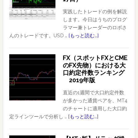
実践したトレードの例を解説
します。今日はうちのプログ
ラマー兼トレーダーのロボさ
んのトレードです。USD …
[もっと読む...]
about
プ
ラ
FX（スポットFXとCME
イ
のFX先物）における大
ス
口約定件数ランキング
ア
2019年版
ク
シ
直近の1週間で大口約定件数
ョ
が多かった通貨ペアを、MT4
ン
のチャートに適用した大口約
を
定ラインツールで分析し …
[もっと読む...]
about
使
FX（ス
っ
ポ