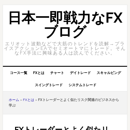
Skip
Skip
to
to
日本一即戦力なFX
primary
content
navigation
ブログ
エリオット波動などで大筋のトレンドを読解→プラ
イスアクションEAでセミオートマにトレード。そん
なFX手法に興味ある人は読んでください。
コース一覧
FXとは
チャート
デイトレード
スキャルピング
スイングトレード
システムトレード
ホーム
»
FXとは
»
FXトレーダーとよく似たリスク関連のビジネスから
学ぶ
FXトレーダーとよく似たリ