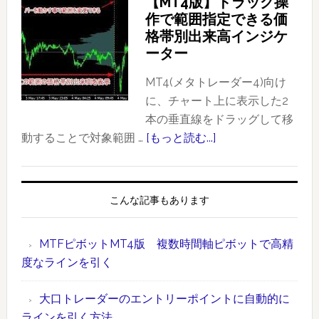
【MT4版】ドラッグ操
た
ッ
作で範囲指定できる価
ト
ト
格帯別出来高インジケ
レ
FX
ーター
ー
と
ド
CME
MT4(メタトレーダー4)向け
事
の
に、チャート上に表示した2
例
FX
本の垂直線をドラッグして移
（ド
先
動することで対象範囲 …
[もっと読む...]
about
ル
物）
【MT4
円：
に
版】
2020
お
ド
こんな記事もあります
年
け
ラ
1
る
ッ
MTFピボットMT4版 複数時間軸ピボットで高精
月
大
グ
度なラインを引く
17
口
操
日）
約
作
大口トレーダーのエントリーポイントに自動的に
定
で
ラインを引く方法