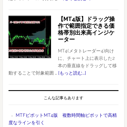
使
FX（ス
っ
ポ
【MT4版】ドラッグ操
た
ッ
作で範囲指定できる価
ト
ト
格帯別出来高インジケ
レ
FX
ーター
ー
と
ド
CME
MT4(メタトレーダー4)向け
事
の
に、チャート上に表示した2
例
FX
本の垂直線をドラッグして移
（ド
先
動することで対象範囲 …
[もっと読む...]
about
ル
物）
【MT4
円：
に
版】
2020
お
ド
こんな記事もあります
年
け
ラ
1
る
ッ
MTFピボットMT4版 複数時間軸ピボットで高精
月
大
グ
度なラインを引く
17
口
操