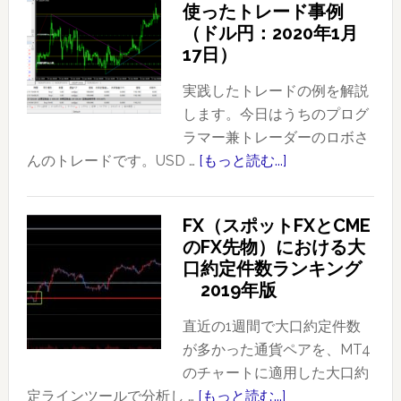
使ったトレード事例
（ドル円：2020年1月
17日）
実践したトレードの例を解説
します。今日はうちのプログ
ラマー兼トレーダーのロボさ
んのトレードです。USD …
[もっと読む...]
about
プ
ラ
FX（スポットFXとCME
イ
のFX先物）における大
ス
口約定件数ランキング
ア
2019年版
ク
シ
直近の1週間で大口約定件数
ョ
が多かった通貨ペアを、MT4
ン
のチャートに適用した大口約
を
定ラインツールで分析し …
[もっと読む...]
about