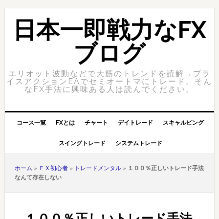
Skip
Skip
to
to
日本一即戦力なFX
primary
content
navigation
ブログ
エリオット波動などで大筋のトレンドを読解→プラ
イスアクションEAでセミオートマにトレード。そん
なFX手法に興味ある人は読んでください。
コース一覧
FXとは
チャート
デイトレード
スキャルピング
スイングトレード
システムトレード
ホーム
»
ＦＸ初心者
»
トレードメンタル
»
１００％正しいトレード手法
なんて存在しない
１００％正しいトレード手法