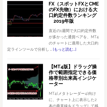
FX（スポットFXとCME
イ
のFX先物）における大
ス
口約定件数ランキング
ア
2019年版
ク
シ
直近の1週間で大口約定件数
ョ
が多かった通貨ペアを、MT4
ン
のチャートに適用した大口約
を
定ラインツールで分析し …
[もっと読む...]
about
使
FX（ス
っ
ポ
【MT4版】ドラッグ操
た
ッ
作で範囲指定できる価
ト
ト
格帯別出来高インジケ
レ
FX
ーター
ー
と
ド
CME
MT4(メタトレーダー4)向け
事
の
に、チャート上に表示した2
例
FX
本の垂直線をドラッグして移