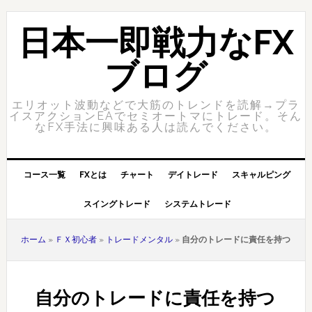
Skip
Skip
to
to
日本一即戦力なFX
primary
content
navigation
ブログ
エリオット波動などで大筋のトレンドを読解→プラ
イスアクションEAでセミオートマにトレード。そん
なFX手法に興味ある人は読んでください。
コース一覧
FXとは
チャート
デイトレード
スキャルピング
スイングトレード
システムトレード
ホーム
»
ＦＸ初心者
»
トレードメンタル
»
自分のトレードに責任を持つ
自分のトレードに責任を持つ