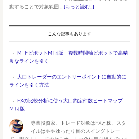
（ド
先
動することで対象範囲 …
[もっと読む...]
about
ル
物）
【MT4
円：
に
版】
2020
お
ド
こんな記事もあります
年
け
ラ
1
る
ッ
MTFピボットMT4版 複数時間軸ピボットで高精
月
大
グ
度なラインを引く
17
口
操
日）
約
作
大口トレーダーのエントリーポイントに自動的に
定
で
ラインを引く方法
件
範
数
囲
FXの比較分析に使う大口約定件数ヒートマップ
ラ
指
MT4版
ン
定
キ
で
専業投資家。トレード対象はFXと株。スタ
ン
き
イルはややゆったり目のスイングトレー
グ
る