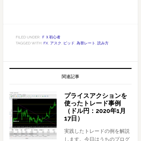
FILED UNDER:
ＦＸ初心者
TAGGED WITH:
FX
,
アスク
,
ビッド
,
為替レート
,
読み方
関連記事
プライスアクションを
使ったトレード事例
（ドル円：2020年1月
17日）
実践したトレードの例を解説
します。今日はうちのプログ