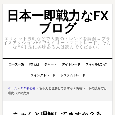
Skip
Skip
to
to
日本一即戦力なFX
primary
content
navigation
ブログ
エリオット波動などで大筋のトレンドを読解→プラ
イスアクションEAでセミオートマにトレード。そん
なFX手法に興味ある人は読んでください。
コース一覧
FXとは
チャート
デイトレード
スキャルピング
スイングトレード
システムトレード
ホーム
»
ＦＸ初心者
»
ちゃんと理解してますか？為替レートの読み方と
通貨ペアの売買
ちゃんと理解してますか？為