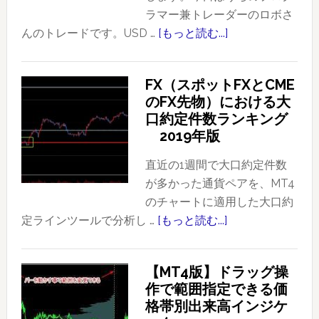
ラマー兼トレーダーのロボさ
んのトレードです。USD …
[もっと読む...]
about
プ
ラ
FX（スポットFXとCME
イ
のFX先物）における大
ス
口約定件数ランキング
ア
2019年版
ク
シ
直近の1週間で大口約定件数
ョ
が多かった通貨ペアを、MT4
ン
のチャートに適用した大口約
を
定ラインツールで分析し …
[もっと読む...]
about
使
FX（ス
っ
ポ
【MT4版】ドラッグ操
た
ッ
作で範囲指定できる価
ト
ト
格帯別出来高インジケ
レ
FX