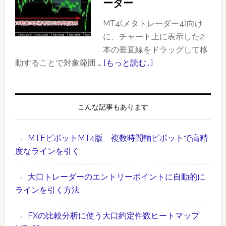
ーター
ー
と
ド
CME
MT4(メタトレーダー4)向け
事
の
に、チャート上に表示した2
例
FX
本の垂直線をドラッグして移
（ド
先
動することで対象範囲 …
[もっと読む...]
about
ル
物）
【MT4
円：
に
版】
2020
お
ド
こんな記事もあります
年
け
ラ
1
る
ッ
MTFピボットMT4版 複数時間軸ピボットで高精
月
大
グ
度なラインを引く
17
口
操
日）
約
作
大口トレーダーのエントリーポイントに自動的に
定
で
ラインを引く方法
件
範
数
囲
FXの比較分析に使う大口約定件数ヒートマップ
ラ
指