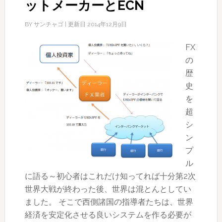
ットメーカーとECN
BY
サンチャゴ
| 更新日
2014年12月9日
FX
の
歴
史
を
超
シ
ン
プ
ル
に語る～初心者はこれだけ知ってれば十分第2次
世界大戦が終わった後、世界は混とんとしてい
ました。 そこで西側諸国の指導者たちは、世界
経済を安定化させる良いシステムを作る必要が