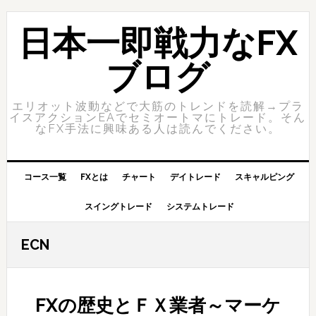
Skip
Skip
to
to
日本一即戦力なFX
primary
content
navigation
ブログ
エリオット波動などで大筋のトレンドを読解→プラ
イスアクションEAでセミオートマにトレード。そん
なFX手法に興味ある人は読んでください。
コース一覧
FXとは
チャート
デイトレード
スキャルピング
スイングトレード
システムトレード
ECN
FXの歴史とＦＸ業者～マーケ