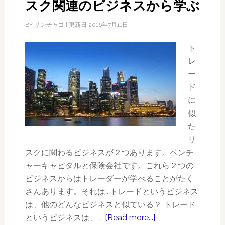
スク関連のビジネスから学ぶ
BY
サンチャゴ
| 更新日
2016年7月11日
ト
レ
ー
ド
に
似
た
リ
スクに関わるビジネスが２つあります。ベンチ
ャーキャピタルと保険会社です。これら２つの
ビジネスからはトレーダーが学べることがたく
さんあります。それは...トレードというビジネス
は、他のどんなビジネスと似ている？ トレード
というビジネスは、 …
[Read more...]
about