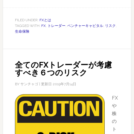
FX
ト
レ
FILED UNDER:
FXとは
TAGGED WITH:
FX
,
トレーダー
,
ベンチャーキャピタル
,
リスク
,
ー
生命保険
ダ
ー
と
よ
全てのFXトレーダーが考慮
く
すべき６つのリスク
似
た
BY
サンチャゴ
| 更新日
2019年7月14日
リ
ス
FX
ク
や
関
株
連
の
の
ト