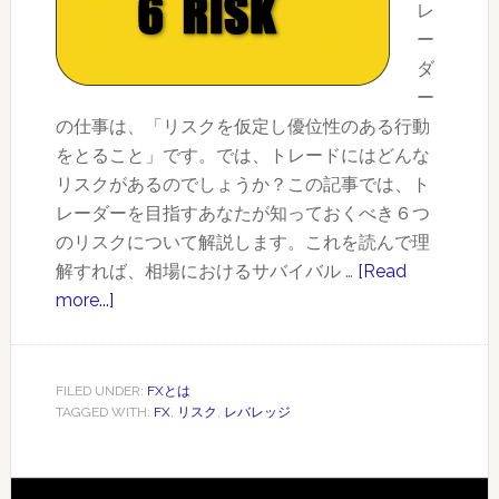
ビ
レ
ジ
ー
ネ
ダ
ス
ー
か
の仕事は、「リスクを仮定し優位性のある行動
ら
をとること」です。では、トレードにはどんな
学
リスクがあるのでしょうか？この記事では、ト
ぶ
レーダーを目指すあなたが知っておくべき６つ
のリスクについて解説します。これを読んで理
解すれば、相場におけるサバイバル …
[Read
more...]
about
全
て
の
FILED UNDER:
FXとは
TAGGED WITH:
FX
,
リスク
,
レバレッジ
FX
ト
レ