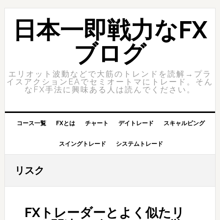
Skip
Skip
to
to
日本一即戦力なFX
primary
content
navigation
ブログ
エリオット波動などで大筋のトレンドを読解→プラ
イスアクションEAでセミオートマにトレード。そん
なFX手法に興味ある人は読んでください。
コース一覧
FXとは
チャート
デイトレード
スキャルピング
スイングトレード
システムトレード
リスク
FXトレーダーとよく似たリ