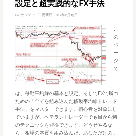
設定と超実践的なFX手法
BY
サンチャゴ
| 更新日
2017年2月19日
こ
の
ペ
ー
ジ
で
は、移動平均線の基本と設定、そしてFXで勝つ
ための「全てを組み込んだ移動平均線トレード
手法」をマスターできます。初心者を対象にし
ていますが、ベテラントレーダーでも目から鱗
のテクニックを習得できます。どうせやるな
ら、相場の本質を組み込んだ、あなただけの …