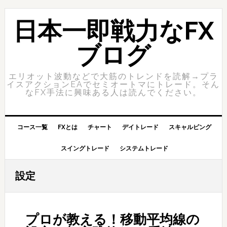
Skip
Skip
to
to
日本一即戦力なFX
primary
content
navigation
ブログ
エリオット波動などで大筋のトレンドを読解→プラ
イスアクションEAでセミオートマにトレード。そん
なFX手法に興味ある人は読んでください。
コース一覧
FXとは
チャート
デイトレード
スキャルピング
スイングトレード
システムトレード
設定
プロが教える！移動平均線の