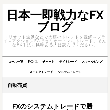
Skip
Skip
to
to
日本一即戦力なFX
primary
content
navigation
ブログ
エリオット波動などで大筋のトレンドを読解→プラ
イスアクションEAでセミオートマにトレード。そん
なFX手法に興味ある人は読んでください。
コース一覧
FXとは
チャート
デイトレード
スキャルピング
スイングトレード
システムトレード
自動売買
FXのシステムトレードで勝