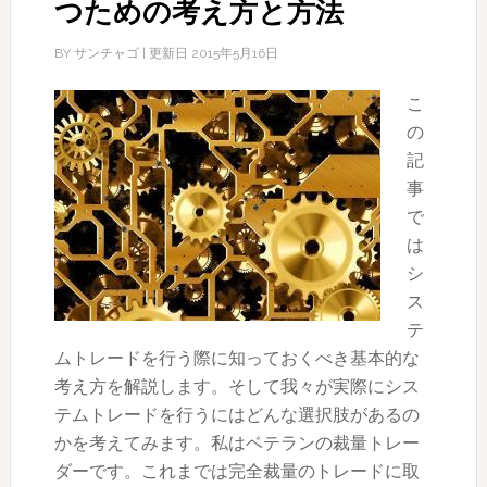
つための考え方と方法
BY
サンチャゴ
| 更新日
2015年5月16日
こ
の
記
事
で
は
シ
ス
テ
ムトレードを行う際に知っておくべき基本的な
考え方を解説します。そして我々が実際にシス
テムトレードを行うにはどんな選択肢があるの
かを考えてみます。私はベテランの裁量トレー
ダーです。これまでは完全裁量のトレードに取