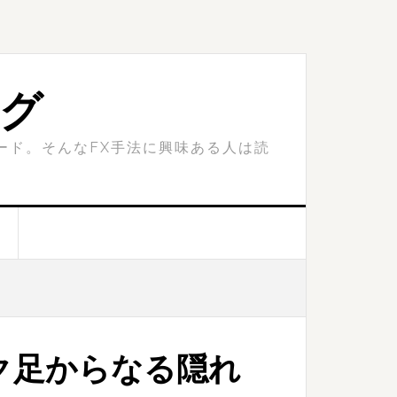
ログ
ード。そんなFX手法に興味ある人は読
ク足からなる隠れ