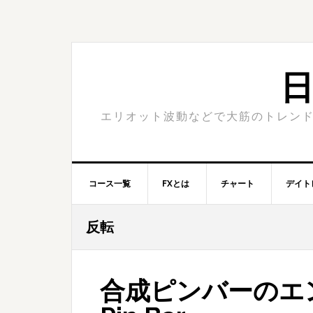
Skip
Skip
to
to
primary
content
navigation
日
エリオット波動などで大筋のトレンド
コース一覧
FXとは
チャート
デイト
反転
合成ピンバーのエ