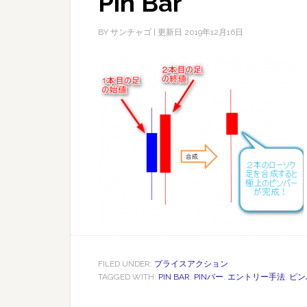
Pin Bar
BY
サンチャゴ
| 更新日
2019年12月16日
FILED UNDER:
プライスアクション
TAGGED WITH:
PIN BAR
,
PINバー
,
エントリー手法
,
ピン