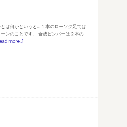
は何かというと... １本のローソク足では
ーンのことです。 合成ピンバーは２本の
ead more...]
about
合
成
ピ
ン
バ
ー
の
エ
ン
ト
リ