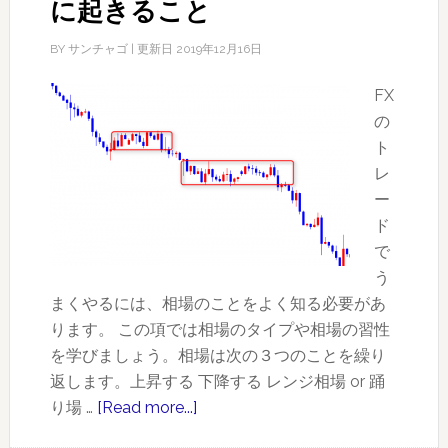
に起きること
BY
サンチャゴ
| 更新日
2019年12月16日
FX
の
ト
レ
ー
ド
で
う
まくやるには、相場のことをよく知る必要があ
ります。 この項では相場のタイプや相場の習性
を学びましょう。相場は次の３つのことを繰り
返します。上昇する 下降する レンジ相場 or 踊
り場 …
[Read more...]
about
値