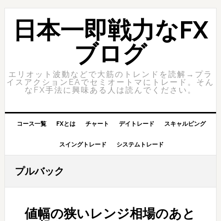
Skip
Skip
to
to
日本一即戦力なFX
primary
content
navigation
ブログ
エリオット波動などで大筋のトレンドを読解→プラ
イスアクションEAでセミオートマにトレード。そん
なFX手法に興味ある人は読んでください。
コース一覧
FXとは
チャート
デイトレード
スキャルピング
スイングトレード
システムトレード
プルバック
値幅の狭いレンジ相場のあと