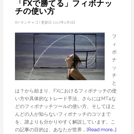
「FXで勝てる」フィボナッ
チの使い方
BY
サンチャゴ
| 更新日
2017年2月6日
フ
ィ
ボ
ナ
ッ
チ
と
は？から始まり、FXにおけるフィボナッチの使
い方や具体的なトレード手法、さらにはMT4な
どのフィボナッチツールの使い方、そしてほと
んどの人が知らないフィボナッチのコツまで
を、誰よりも分かりやすく解説しています。こ
の記事の目的は、あなたが世界 …
[Read more...]
about