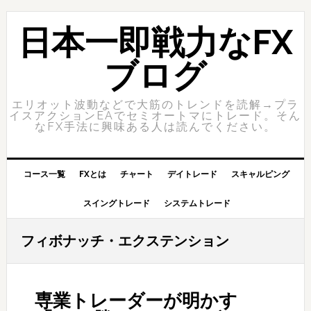
Skip
Skip
to
to
日本一即戦力なFX
primary
content
navigation
ブログ
エリオット波動などで大筋のトレンドを読解→プラ
イスアクションEAでセミオートマにトレード。そん
なFX手法に興味ある人は読んでください。
コース一覧
FXとは
チャート
デイトレード
スキャルピング
スイングトレード
システムトレード
フィボナッチ・エクステンション
専業トレーダーが明かす