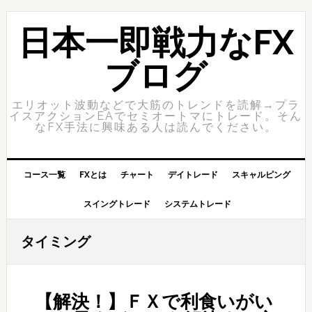
Skip
Skip
to
to
日本一即戦力なFX
primary
content
navigation
ブログ
エリオット波動などで大筋のトレンドを読解→プラ
イスアクションEAでセミオートマにトレード。そん
なFX手法に興味ある人は読んでください。
コース一覧
FXとは
チャート
デイトレード
スキャルピング
スイングトレード
システムトレード
タイミング
【解決！】ＦＸで利食いがい