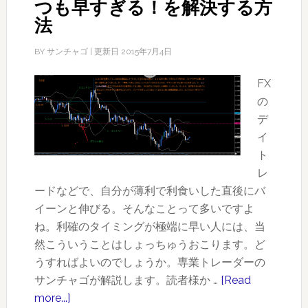
つも早すぎる！を解決する方
法
BY
サンチャゴ
| 更新日
2015年7月4日
FX
の
デ
イ
ト
レ
ードなどで、自分が薄利で利食いした直後にバ
イーンと伸びる。そんなことって多いですよ
ね。利確のタイミングが極端に早い人には、当
然こういうことはしょっちゅうおこります。ど
うすればよいのでしょうか。専業トレーダーの
サンチャゴが解説します。読者様か …
[Read
more...]
about