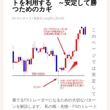
トを利用する ～安定して勝
つためのカギ
BY
サンチャゴ
| 更新日
2019年12月16日
こ
の
ペ
ー
ジ
で
は
安
定
し
て
勝てるFXトレーダーになるための大切なパター
ンを解説します。 私の株・先物・FXのトレード