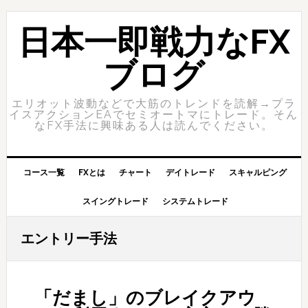
Skip
Skip
to
to
日本一即戦力なFX
primary
content
navigation
ブログ
エリオット波動などで大筋のトレンドを読解→プラ
イスアクションEAでセミオートマにトレード。そん
なFX手法に興味ある人は読んでください。
コース一覧
FXとは
チャート
デイトレード
スキャルピング
スイングトレード
システムトレード
エントリー手法
「だまし」のブレイクアウ