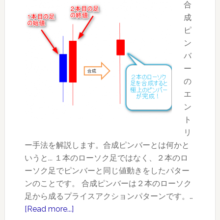
用
合
す
成
る
ピ
～
ン
安
バ
定
ー
し
の
て
エ
勝
ン
つ
ト
た
リ
め
ー手法を解説します。合成ピンバーとは何かと
の
いうと... １本のローソク足ではなく、２本のロ
カ
ーソク足でピンバーと同じ値動きをしたパター
ギ
ンのことです。 合成ピンバーは２本のローソク
足から成るプライスアクションパターンです。…
[Read more...]
about