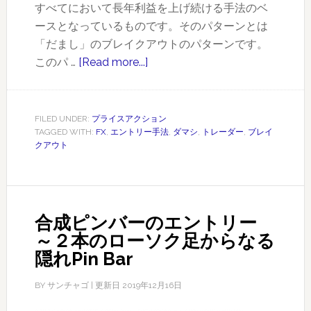
すべてにおいて長年利益を上げ続ける手法のベ
ースとなっているものです。そのパターンとは
「だまし」のブレイクアウトのパターンです。
このパ …
[Read more...]
about
「だ
ま
し」
FILED UNDER:
プライスアクション
TAGGED WITH:
FX
,
エントリー手法
,
ダマシ
,
トレーダー
,
ブレイ
の
クアウト
ブ
レ
イ
ク
合成ピンバーのエントリー
ア
～２本のローソク足からなる
ウ
隠れPin Bar
ト
を
BY
サンチャゴ
| 更新日
2019年12月16日
利